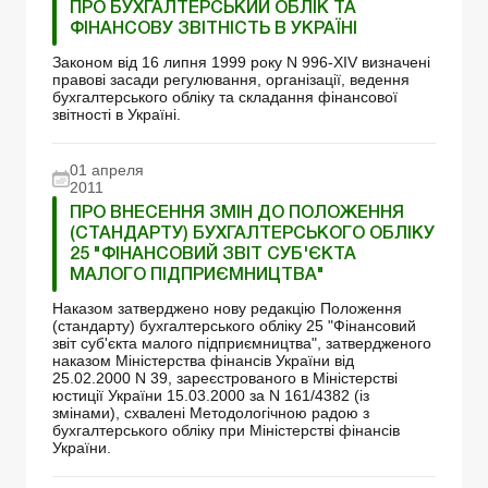
ПРО БУХГАЛТЕРСЬКИЙ ОБЛІК ТА
ФІНАНСОВУ ЗВІТНІСТЬ В УКРАЇНІ
Законом від 16 липня 1999 року N 996-XIV визначені
правові засади регулювання, організації, ведення
бухгалтерського обліку та складання фінансової
звітності в Україні.
01 апреля
2011
ПРО ВНЕСЕННЯ ЗМІН ДО ПОЛОЖЕННЯ
(СТАНДАРТУ) БУХГАЛТЕРСЬКОГО ОБЛІКУ
25 "ФІНАНСОВИЙ ЗВІТ СУБ'ЄКТА
МАЛОГО ПІДПРИЄМНИЦТВА"
Наказом затверджено нову редакцію Положення
(стандарту) бухгалтерського обліку 25 "Фінансовий
звіт суб'єкта малого підприємництва", затвердженого
наказом Міністерства фінансів України від
25.02.2000 N 39, зареєстрованого в Міністерстві
юстиції України 15.03.2000 за N 161/4382 (із
змінами), схвалені Методологічною радою з
бухгалтерського обліку при Міністерстві фінансів
України.