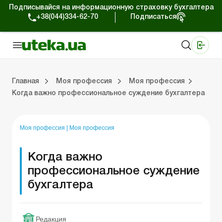
Подписывайся на информационную страховку бухгалтера
+38(044)334-62-70
Подписаться
Медицинские КНП
Online издание «Баланс»
Online издание «Баланс-Агро»
Online библиотека «Баланс»
Портал Баланс-Бюджет
Сервисы Баланс-Бюджет
Мир позитива
Главная
Моя профессия
Моя профессия
Когда важно профессиональное суждение бухгалтера
На главную “Моя профессия”
Моя профессия
П
Моя профессия
|
Моя профессия
Когда важно
профессиональное суждение
бухгалтера
Редакция