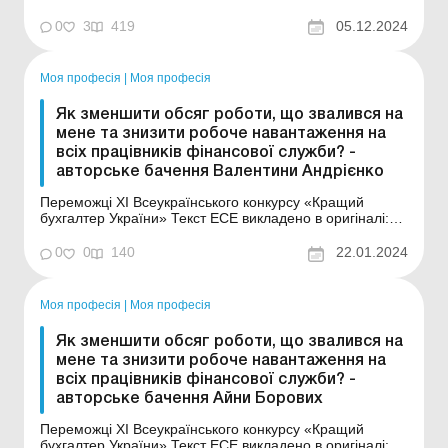
стандартів у бухгалтерській сфері, завершився 29
листопада 2024 року. Подія, організована Громадською
0
3
419
05.12.2024
організацією «Всеукраїнський бухгалтерський клуб» за
підтримки генеральних партне...
Моя професія
|
Моя професія
Як зменшити обсяг роботи, що звалився на
мене та знизити робоче навантаження на
всіх працівників фінансової служби? -
авторське бачення Валентини Андрієнко
Переможці XI Всеукраїнського конкурсу «Кращий
бухгалтер України» Текст ЕСЕ викладено в оригіналі:
Військова частина – бюджетна установа, але зі
специфічною моделлю ведення бухгалтерського обліку
0
0
140
22.01.2024
військового майна, оскільки діють не тільки вимоги
організації ведення обліку, затвер...
Моя професія
|
Моя професія
Як зменшити обсяг роботи, що звалився на
мене та знизити робоче навантаження на
всіх працівників фінансової служби? -
авторське бачення Айни Борових
Переможці XI Всеукраїнського конкурсу «Кращий
бухгалтер України» Текст ЕСЕ викладено в оригіналі: Я