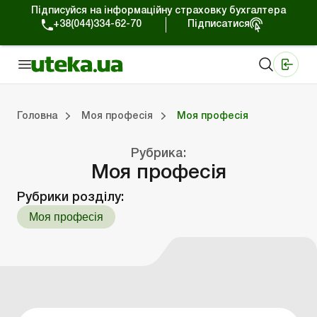
Підписуйся на інформаційну страховку бухгалтера
+38(044)334-62-70
Підписатися
Медичні КНП
Online видання «Баланс»
Online видання «Баланс-Агро»
Online бібліотека «Баланс»
Портал Баланс-Бюджет
Сервіси Баланс-Бюджет
Свiт позитива
Головна
Моя професія
Моя професія
Рубрика:
На головну “Моя професія”
Моя професія
Портал Балан
Календар 
Дані для 
Моя професія
Рубрики розділу:
Моя професія