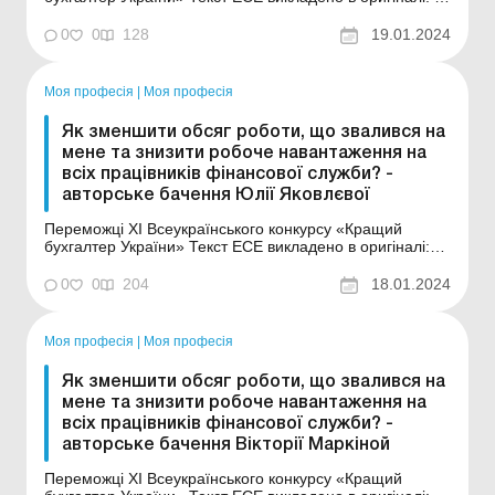
з нетерпінням чекала, яка ж буде тема роботи цього
року. Гадала, що вона буде якось пов’язана із кризовою
0
0
128
19.01.2024
ситуацією в економіці або з «головним болем» усіх
бухгалтерів ...
Моя професія
|
Моя професія
Як зменшити обсяг роботи, що звалився на
мене та знизити робоче навантаження на
всіх працівників фінансової служби? -
авторське бачення Юлії Яковлєвої
Переможці XI Всеукраїнського конкурсу «Кращий
бухгалтер України» Текст ЕСЕ викладено в оригіналі:
Десять років тому у просторах інтернету я прочитала
висловлювання "Я працюю, щоб жити, а не живу, щоб
0
0
204
18.01.2024
працювати". Це висловлювання стала для мене
прозрінням і змусила озирнутися довкола, з...
Моя професія
|
Моя професія
Як зменшити обсяг роботи, що звалився на
мене та знизити робоче навантаження на
всіх працівників фінансової служби? -
авторське бачення Вікторії Маркіной
Переможці XI Всеукраїнського конкурсу «Кращий