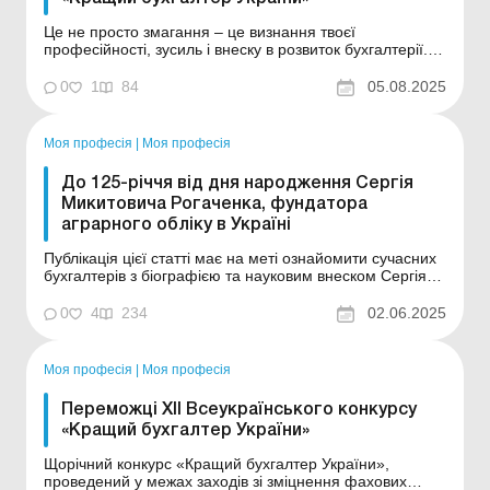
Це не просто змагання – це визнання твоєї
професійності, зусиль і внеску в розвиток бухгалтерії. У
конкурсі беруть участь практикуючі бухгалтери
комерційних та бюджетних організацій. СТАРТУЄ
0
1
84
05.08.2025
РЕЄСТРАЦІЯ на щорічний конкурс «Кращий бухгалтер
України»! Це не просто змагання &nda...
Моя професія
|
Моя професія
До 125-річчя від дня народження Сергія
Микитовича Рогаченка, фундатора
аграрного обліку в Україні
Публікація цієї статті має на меті ознайомити сучасних
бухгалтерів з біографією та науковим внеском Сергія
Микитовича Рогаченка, фундатора аграрного обліку в
Україні. У жовтні 2025 року виповнюється 125 років від
0
4
234
02.06.2025
дня народження видатного науковця, теоретика і
практика бухгалтерського обліку – ...
Моя професія
|
Моя професія
Переможці XII Всеукраїнського конкурсу
«Кращий бухгалтер України»
Щорічний конкурс «Кращий бухгалтер України»,
проведений у межах заходів зі зміцнення фахових