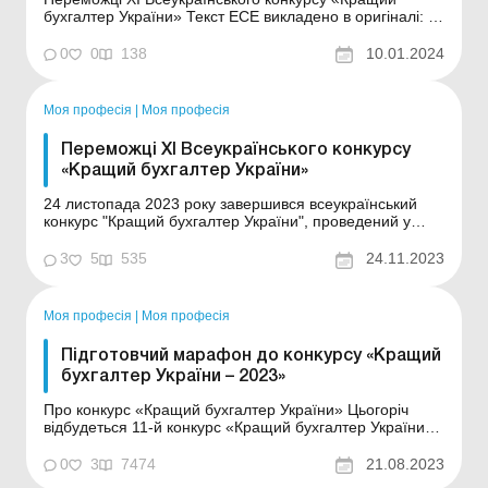
бухгалтер України» Текст ЕСЕ викладено в оригіналі: В
сьогоднішній нелегкий час нашої держави на головного
бухгалтера звалився великий об’єм роботи та завдань,
0
0
138
10.01.2024
частково спричинений байдужістю працівників
бухгалтерії до своєї роботи та...
Моя професія
|
Моя професія
Переможці XI Всеукраїнського конкурсу
«Кращий бухгалтер України»
24 листопада 2023 року завершився всеукраїнський
конкурс "Кращий бухгалтер України", проведений у
рамках заходів зі зміцнення фахових стандартів у
бухгалтерській сфері. Подія, організована Громадською
3
5
535
24.11.2023
організацією «Всеукраїнський бухгалтерський клуб» за
підтримки генеральних партнерів Гр...
Моя професія
|
Моя професія
Підготовчий марафон до конкурсу «Кращий
бухгалтер України – 2023»
Про конкурс «Кращий бухгалтер України» Цьогоріч
відбудеться 11-й конкурс «Кращий бухгалтер України».
За попередні 10 років до участі в конкурсі долучилися
більш як 50 тисяч бухгалтерів. «Кращий Бухгалтер
0
3
7474
21.08.2023
України» – це шанс для кожного бухгалтера проде...