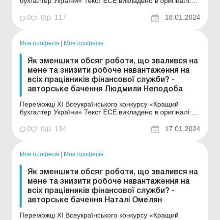
бухгалтер України» Текст ЕСЕ викладено в оригіналі:
Уявімо собі ідеальний світ. Світ у якому всі документи
подаються до бухгалтера вчасно, правильно
0
0
117
18.01.2024
оформлені, програми працюють без збоїв, надіслані
звіти приймаються одразу і не треба декіл...
Моя професія
|
Моя професія
Як зменшити обсяг роботи, що звалився на
мене та знизити робоче навантаження на
всіх працівників фінансової служби? -
авторське бачення Людмили Неподоба
Переможці XI Всеукраїнського конкурсу «Кращий
бухгалтер України» Текст ЕСЕ викладено в оригіналі:
Дуже актуальна проблема на сьогоднішній день для
бухгалтерів, працівників фінансових чи економічних
0
0
134
17.01.2024
служб, а для мене взагалі поворот у кар’єрі з ніг на
голову. Після 15 років робот...
Моя професія
|
Моя професія
Як зменшити обсяг роботи, що звалився на
мене та знизити робоче навантаження на
всіх працівників фінансової служби? -
авторське бачення Наталі Омелян
Переможці XI Всеукраїнського конкурсу «Кращий