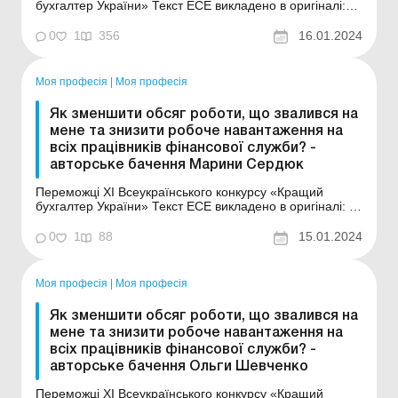
бухгалтер України» Текст ЕСЕ викладено в оригіналі:
Вступ Компанії завжди намагаються оптимізувати
діяльність своїх фінансових відділів. Це часто
0
1
356
16.01.2024
призводить до збільшення робочого навантаження для
окремих співробітників. Бухгалтери та інші...
Моя професія
|
Моя професія
Як зменшити обсяг роботи, що звалився на
мене та знизити робоче навантаження на
всіх працівників фінансової служби? -
авторське бачення Марини Сердюк
Переможці XI Всеукраїнського конкурсу «Кращий
бухгалтер України» Текст ЕСЕ викладено в оригіналі: Я,
Сердюк Марина, працюю у відділі освіти Покровської
міської ради Донецької області на посаді заступник
0
1
88
15.01.2024
головного бухгалтера. Забезпечення продуктивності
праці бухгалтерів, збереження їх...
Моя професія
|
Моя професія
Як зменшити обсяг роботи, що звалився на
мене та знизити робоче навантаження на
всіх працівників фінансової служби? -
авторське бачення Ольги Шевченко
Переможці XI Всеукраїнського конкурсу «Кращий