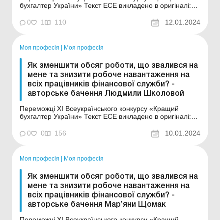
бухгалтер України» Текст ЕСЕ викладено в оригіналі:
Сьогодні більшість українців турбує питання виживання,
де та як працювати не наражаючи себе на небезпеку. З
0
1
110
12.01.2024
початком цієї жахливої війни наше підприємство не
працювало більше ніж півроку. ...
Моя професія
|
Моя професія
Як зменшити обсяг роботи, що звалився на
мене та знизити робоче навантаження на
всіх працівників фінансової служби? -
авторське бачення Людмили Школовой
Переможці XI Всеукраїнського конкурсу «Кращий
бухгалтер України» Текст ЕСЕ викладено в оригіналі:
«Щоб завтра встигнути все, мені потрібно встати
раніше…» Знайомо? Як часто ми прагнемо вмістити у
0
0
156
10.01.2024
свій день максимальну кількість корисних справ та
виконати всі робочі з...
Моя професія
|
Моя професія
Як зменшити обсяг роботи, що звалився на
мене та знизити робоче навантаження на
всіх працівників фінансової служби? -
авторське бачення Мар’яни Щомак
Переможці XI Всеукраїнського конкурсу «Кращий