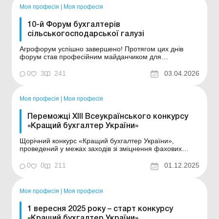
Моя професія
|
Моя професія
10-й Форум бухгалтерів
сільськогосподарської галузі
Агрофорум успішно завершено! Протягом цих днів
форум став професійним майданчиком для
змістовного діалогу, обміну практичним досвідом,
обговорення актуальних викликів агросфери та пошуку
0
3
241
03.04.2026
ефективних рішень для бізнесу. Щиро дякуємо всім
учасникам – за активність, відкритість до спілкування
та...
Моя професія
|
Моя професія
Переможці XIII Всеукраїнського конкурсу
«Кращий бухгалтер України»
Щорічний конкурс «Кращий бухгалтер України»,
проведений у межах заходів зі зміцнення фахових
стандартів у бухгалтерській сфері, завершився 1 грудня
2025 року. Подія, організована Громадською
0
0
211
01.12.2025
організацією «Всеукраїнський бухгалтерський клуб» за
підтримки генеральних партнерів ...
Моя професія
|
Моя професія
1 вересня 2025 року – старт конкурсу
«Кращий бухгалтер України»