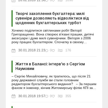
26.02.2018 12:36
0
2
1090
Творчі захоплення бухгалтера: милі
сувеніри дозволяють відволіктися від
щоденних бухгалтерських турбот
Хочемо поділитися світлинами робіт Вікторії
Григоращенко. Вона створює в'язані іграшки, дитячі
аксесуари і дуже милі сувенірчики. Вікторія з 2006
року працює бухгалтером. Спочатку в своєму
рідному Кривому Розі. Потім переїхала до Києва, рік
пропрацю...
30.01.2018 21:23
0
2
176
Життя в Балансі: інтерв'ю з Сергієм
Наумовим
– Сергію Михайловичу, як трапилось, що після 21
року державної служби ви стали головним
редактором бухгалтерського видання? – За першим
фахом я інженер, кінчив Житомирську філію КПІ за
спеціальністю «Автоматика та управл...
30.01.2018 19:57
0
3
355