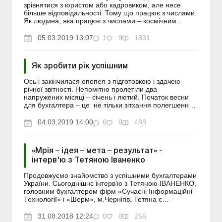
зрівнятися з юристом або кадровиком, але несе
більше відповідальності. Тому що працює з числами.
Як людина, яка працює з числами – космічним
образом світу та матеріального буття, бухгалтер...
05.03.2019 13:07
1
9
1831
Як зробити рік успішним
Ось і закінчилася епопея з підготовкою і здачею
річної звітності. Непомітно пролетіли два
напружених місяці – січень і лютий. Початок весни
для бухгалтера – це не тільки зітхання полегшення,
але й надії на майбутнє. М...
04.03.2019 14:00
0
0
488
«Мрія – ідея – мета – результат» -
інтерв'ю з Тетяною Іваненко
Продовжуємо знайомство з успішними бухгалтерами
України. Сьогоднішнє інтерв'ю з Тетяною ІВАНЕНКО,
головним бухгалтером фірм «Сучасні Інформаційні
Технології» і «Шерм», м.Чернігів. Тетяна є
фіналістом конкурсу «Кращий б...
31.08.2018 12:24
0
0
256