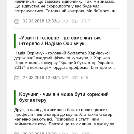
навчитися і що заважає відпочинку. Так, ми знаємо,
що відпустка не скоро,проте у вас буде час
потренуватися! Тотальний контроль Ми боїмося, що
якщо хоча б на хвилину відвернемося від справ і
планів, т...
02.03.2018 13:33
1
2
1315
«У житті головне - це саме життя»,
інтерв'ю з Надією Охрімчук
Надія Охрімчук - головний бухгалтер Харківської
державної академії фізичної культури, г. Харьков.
Переможець конкурсу "Кращий бухгалтер України -
2017" в номінації «Гордість професії». В інтерв'ю
Надія поділилася з нами враженнями про кон...
27.02.2018 12:03
0
3
546
Коучинг - чим він може бути корисний
бухгалтеру
Друзі, в наші дні з'явилося багато нових цікавих
професій - від блогера до коуча. Хто такий блогер,
напевно знають всі. Розповімо в статті, чим
займається коуч. Раптом це та людина, в якому ви
потребуєте. Або ви самі захочете стати коучем ...
Анг...