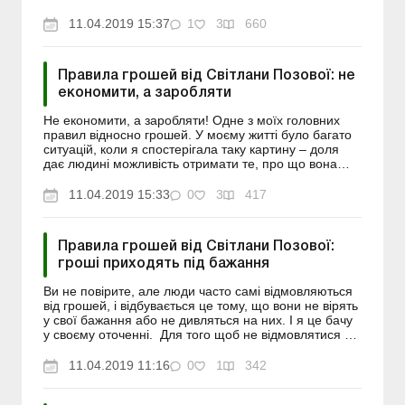
або «Хочу подорожувати, але для мене це...
11.04.2019 15:37
1
3
660
Правила грошей від Світлани Позової: не
економити, а заробляти
Не економити, а заробляти! Одне з моїх головних
правил відносно грошей. У моєму житті було багато
ситуацій, коли я спостерігала таку картину – доля
дає людині можливість отримати те, про що вона
мріє, і в неї є для цього всі ресурси, але людина...
11.04.2019 15:33
0
3
417
Правила грошей від Світлани Позової:
гроші приходять під бажання
Ви не повірите, але люди часто самі відмовляються
від грошей, і відбувається це тому, що вони не вірять
у свої бажання або не дивляться на них. І я це бачу
у своєму оточенні. Для того щоб не відмовлятися від
грошей, я використовую для себе важл...
11.04.2019 11:16
0
1
342