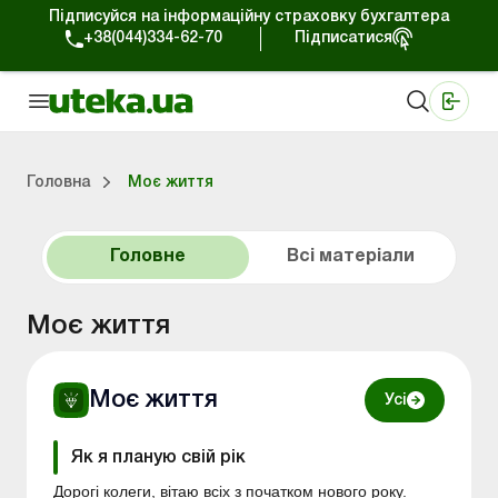
Підписуйся на інформаційну страховку бухгалтера
+38(044)334-62-70
Підписатися
Медичні КНП
Online видання «Баланс»
Online видання «Баланс-Агро»
Online бібліотека «Баланс»
Портал Баланс-Бюджет
Сервіси Баланс-Бюджет
Свiт позитива
Головна
Моє життя
На головну “Моє життя”
Моє життя
Портал Баланс-Бюджет
Календар бухга
Дані для розра
Головне
Всі матеріали
Моє життя
Моє життя
Усі
Як я планую свій рік
Дорогі колеги, вітаю всіх з початком нового року.