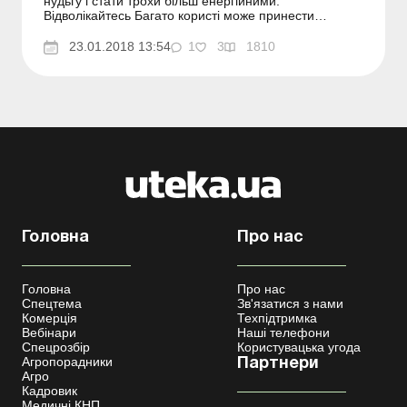
нудьгу і стати трохи більш енергійними.
Відволікайтесь Багато користі може принести
п'ятихвилинна прогулянка на свіжому повітрі.
Постарайтеся перемкнути свої...
23.01.2018 13:54
1
3
1810
Головна
Про нас
Головна
Про нас
Спецтема
Зв'язатися з нами
Комерція
Техпідтримка
Вебінари
Наші телефони
Спецрозбір
Користувацька угода
Агропорадники
Партнери
Агро
Кадровик
Медичні КНП