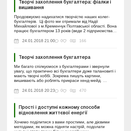
Творчі захоплення бухгалтера: фіалки і
вишивання
Продовжуємо надихатися творчістю наших колег-
бухгалтерів. Ці фото ми отримали від Надії
Михайлової з м.Кременчук Полтавської області. Вона
працює бухгалтером 13 років (веде 2 підприємства і
кілька ФОП). Захоплюється вишиванням,
в’язанням,...
24.01.2018 21:00
0
0
166
Творчі захоплення бухгалтера
Ми багато спілкуємося з бухгалтерами і звернули
увагу, що практично всі бухгалтери дуже талановиті і
мають творчі хоббі. Зокрема пишуть картини,
вишивають або роблять прикраси хенд-мейд.
Картини, які зображені на цих світлинах - це роботи
віце...
24.01.2018 20:23
0
0
470
Прості і доступні кожному способи
відновлення життєвої енергії
Хочемо поділитися з вами простими, але дієвими
методами, як можна підняти настрій, подолати