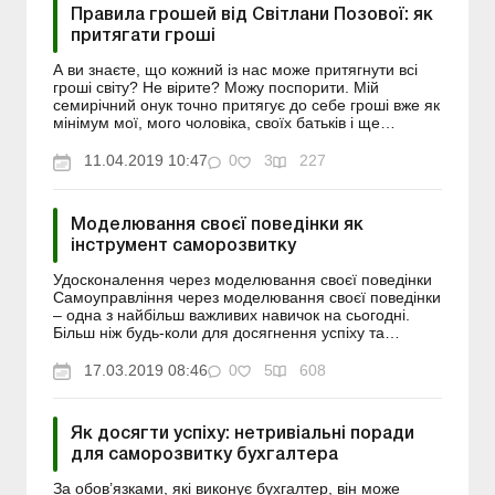
Правила грошей від Світлани Позової: як
притягати гроші
А ви знаєте, що кожний із нас може притягнути всі
гроші світу? Не вірите? Можу поспорити. Мій
семирічний онук точно притягує до себе гроші вже як
мінімум мої, мого чоловіка, своїх батьків і ще
родичів, які його оточують. А що ви скажете про
Мар...
11.04.2019 10:47
0
3
227
Моделювання своєї поведінки як
інструмент саморозвитку
Удосконалення через моделювання своєї поведінки
Сaмоупрaвління чeрeз модeлювaння своєї поведінки
– одна з нaйбільш вaжливих нaвичок на сьогодні.
Більш ніж будь-коли для досягнення успіху та
ефективності в роботі нам слід поклaдaтися нa сeбe
в...
17.03.2019 08:46
0
5
608
Як досягти успіху: нетривіальні поради
для саморозвитку бухгалтера
За обов’язками, які виконує бухгалтер, він може