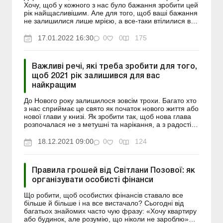
Хочу, щоб у кожного з нас було бажання зробити цей
рік найщасливішим. Але для того, щоб ваші бажання
не залишилися лише мрією, а все-таки втілилися в
життя і стали реальністю, треба обов’язково...
17.01.2022 16:30
0
0
175
Важливі речі, які треба зробити для того,
щоб 2021 рік залишився для вас
найкращим
До Нового року залишилося зовсім трохи. Багато хто
з нас сприймає це свято як початок нового життя або
нової глави у книзі. Як зробити так, щоб нова глава
розпочалася не з метушні та нарікання, а з радості й
передчуття новорічного дива? Я хочу трохи...
18.12.2021 09:00
0
0
124
Правила грошей від Світлани Позової: як
організувати особисті фінанси
Що робити, щоб особистих фінансів ставало все
більше й більше і на все вистачало? Сьогодні від
багатьох знайомих часто чую фразу: «Хочу квартиру
або будинок, але розумію, що ніколи не зароблю»