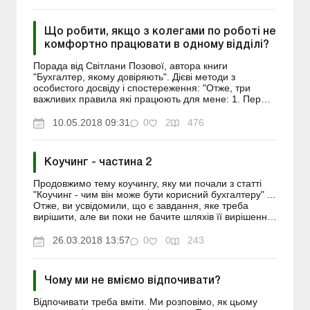
Що робити, якщо з колегами по роботі не
комфортно працювати в одному відділі?
Порада від Світлани Позової, автора книги
"Бухгалтер, якому довіряють". Дієві методи з
особистого досвіду і спостереження: "Отже, три
важливих правила які працюють для мене: 1. Перш
за все, сприймати людей такими як вони є і не
намагатися їх перероб...
10.05.2018 09:31
0
2
476
Коучинг - частина 2
Продовжимо тему коучингу, яку ми почали з статті
"Коучинг - чим він може бути корисний бухгалтеру" ...
Отже, ви усвідомили, що є завдання, яке треба
вирішити, але ви поки не бачите шляхів її вирішення.
Наприклад, можливі такі ситуації: • ви дуже...
26.03.2018 13:57
0
0
243
Чому ми не вміємо відпочивати?
Відпочивати треба вміти. Ми розповімо, як цьому